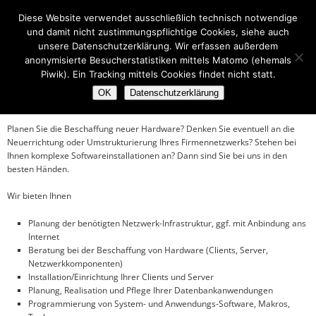
Zum
Hauptmenü
IT SOLUTIONS
ZUM
Diese Website verwendet ausschließlich technisch notwendige
primären
und damit nicht zustimmungspflichtige Cookies, siehe auch
Inhalt
WEB SOLUTIONS
PRIMÄREN
unsere Datenschutzerklärung. Wir erfassen außerdem
springen
INHALT
anonymisierte Besucherstatistiken mittels Matomo (ehemals
Piwik). Ein Tracking mittels Cookies findet nicht statt.
SPRINGEN
IT Solutions
OK
Datenschutzerklärung
Planen Sie die Beschaffung neuer Hardware? Denken Sie eventuell an die
Neuerrichtung oder Umstrukturierung Ihres Firmennetzwerks? Stehen bei
Ihnen komplexe Softwareinstallationen an? Dann sind Sie bei uns in den
besten Händen.
Wir bieten Ihnen
Planung der benötigten Netzwerk-Infrastruktur, ggf. mit Anbindung ans
Internet
Beratung bei der Beschaffung von Hardware (Clients, Server,
Netzwerkkomponenten)
Installation/Einrichtung Ihrer Clients und Server
Planung, Realisation und Pflege Ihrer Datenbankanwendungen
Programmierung von System- und Anwendungs-Software, Makros,