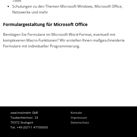
Tools
Schulungen zu den Themen Microsoft Windows, Microsoft Office,
Netzwerke und mehr
Formulargestaltung für Microsoft Office
Benötigen Sie Formulare im Microsoft-Word-Format, eventuell mit
komplexeren Macro-Funktionen? Wir erstellen Ihnen maßgeschneiderte
Formulare mit individueller Programmierung.
zweiimalmehr GbR
Kontakt
Taubenheimstr. 33
Impressum
70372 Stuttgart
Datenschutz
Tel. +49 (0)711 47700050